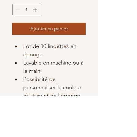
Ajouter au panier
Lot de 10 lingettes en 
éponge
Lavable en machine ou à 
la main.
Possibilité de 
personnaliser la couleur 
du tissu et de l'éponge
Si aucun des tissus 
proposés en ligne ne 
vous convient, n'hésitez 
pas à me contacter en 