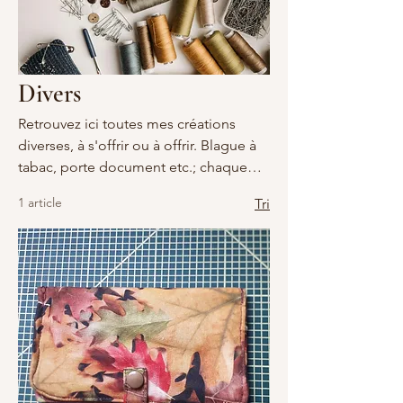
Divers
Retrouvez ici toutes mes créations
diverses, à s'offrir ou à offrir. Blague à
tabac, porte document etc.; chaque
produit est personnalisable (tissus et
1 article
Tri
zip). Possibilité de commande en ligne
ou directement dans l'atelier. Pour les
commandes en ligne, après paiement
vous serez recontactez sous 5 jours
(maximum) pour le choix des
tissus/zip. Si aucun de mes tissus ne
vous convient, le remboursement sera
effectué sous 14 jours maximum.